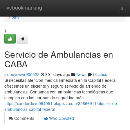
Home
livebookmarking
Togg
navi
Home
1
Servicio de Ambulancias en
CABA
sidneycwwr900022
301 days ago
News
Discuss
Si necesitas atención médica inmediata en la Capital Federal,
ofrecemos un eficiente y seguro servicio de arriendo de
ambulancias. Contamos con ambulancias tecnológicas que
cumplen con las normas de seguridad más
https://xanderddyo084051.blogozz.com/35866911/alquiler-de-
ambulancias-capital-federal
Comments
Who Upvoted