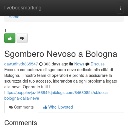
Home
livebookmarking
Togg
navi
Home
1
Sgombero Nevoso a Bologna
dawudhvdr865547
303 days ago
News
Discuss
Ecco un competenze di sgombero neve dedicato alla città di
Bologna. Il nostro team di operatori è pronto a assicurare la
sicurezza del tuo accesso, liberandoti da ogni problema legato
alla neve. Operante tutti i
https://poppievjpz166849.jaiblogs.com/64680854/sblocca-
bologna-dalla-neve
Comments
Who Upvoted
Comments