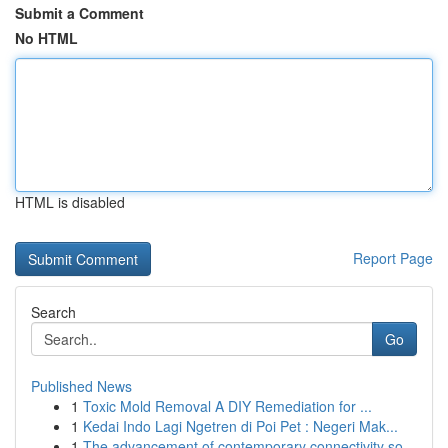
Submit a Comment
No HTML
HTML is disabled
Report Page
Search
Go
Published News
1
Toxic Mold Removal A DIY Remediation for ...
1
Kedai Indo Lagi Ngetren di Poi Pet : Negeri Mak...
1
The advancement of contemporary connectivity so...