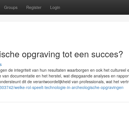
Groups
Register
Login
sche opgraving tot een succes?
s
en de integriteit van hun resultaten waarborgen en ook het cultureel 
e van documentatie en het herstel, wat diepgaande analyses en rappo
dersteunt dit de verantwoordelijkheid van professionals, wat het ver
303742/welke-rol-speelt-technologie-in-archeologische-opgravingen