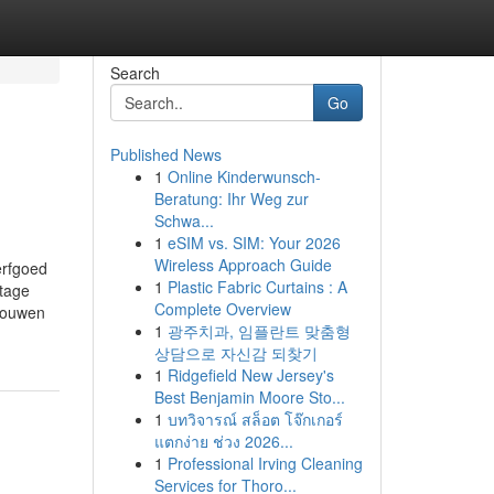
Search
Go
Published News
1
Online Kinderwunsch-
Beratung: Ihr Weg zur
Schwa...
1
eSIM vs. SIM: Your 2026
Wireless Approach Guide
erfgoed
1
Plastic Fabric Curtains : A
rtage
Complete Overview
trouwen
1
광주치과, 임플란트 맞춤형
상담으로 자신감 되찾기
1
Ridgefield New Jersey's
Best Benjamin Moore Sto...
1
บทวิจารณ์ สล็อต โจ๊กเกอร์
แตกง่าย ช่วง 2026...
1
Professional Irving Cleaning
Services for Thoro...