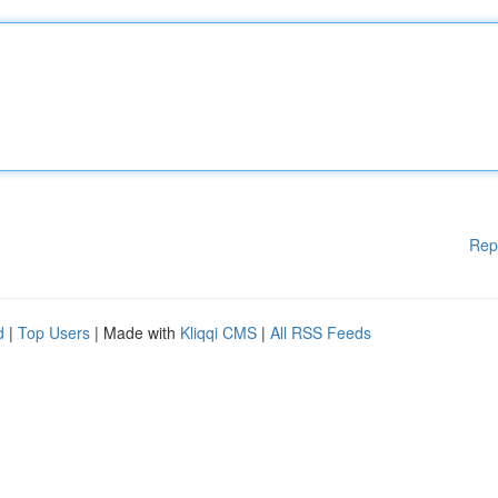
Rep
d
|
Top Users
| Made with
Kliqqi CMS
|
All RSS Feeds