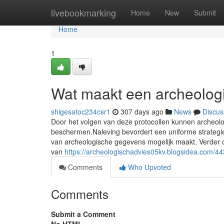
Home
livebookmarking
Home
New
Submit
Home
1
Wat maakt een archeologi
shigesatoc234csr1
307 days ago
News
Discus
Door het volgen van deze protocollen kunnen archeolog
beschermen.Naleving bevordert een uniforme strategi
van archeologische gegevens mogelijk maakt. Verder on
van
https://archeologischadvies05kv.blogsidea.com/44
Comments
Who Upvoted
Comments
Submit a Comment