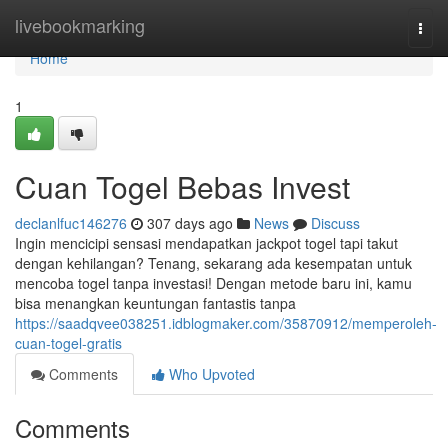
Home
livebookmarking
Togg
navi
Home
1
Cuan Togel Bebas Invest
declanlfuc146276
307 days ago
News
Discuss
Ingin mencicipi sensasi mendapatkan jackpot togel tapi takut
dengan kehilangan? Tenang, sekarang ada kesempatan untuk
mencoba togel tanpa investasi! Dengan metode baru ini, kamu
bisa menangkan keuntungan fantastis tanpa
https://saadqvee038251.idblogmaker.com/35870912/memperoleh-
cuan-togel-gratis
Comments
Who Upvoted
Comments