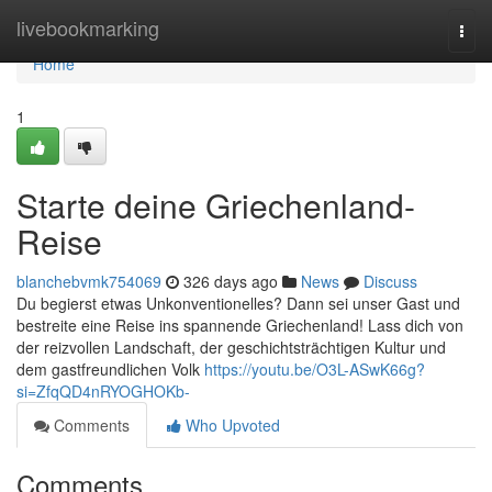
Home
livebookmarking
Togg
navi
Home
1
Starte deine Griechenland-
Reise
blanchebvmk754069
326 days ago
News
Discuss
Du begierst etwas Unkonventionelles? Dann sei unser Gast und
bestreite eine Reise ins spannende Griechenland! Lass dich von
der reizvollen Landschaft, der geschichtsträchtigen Kultur und
dem gastfreundlichen Volk
https://youtu.be/O3L-ASwK66g?
si=ZfqQD4nRYOGHOKb-
Comments
Who Upvoted
Comments