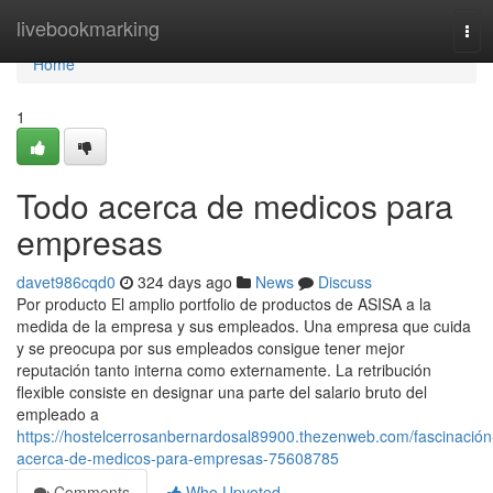
Home
livebookmarking
Tog
navi
Home
1
Todo acerca de medicos para
empresas
davet986cqd0
324 days ago
News
Discuss
Por producto El amplio portfolio de productos de ASISA a la
medida de la empresa y sus empleados. Una empresa que cuida
y se preocupa por sus empleados consigue tener mejor
reputación tanto interna como externamente. La retribución
flexible consiste en designar una parte del salario bruto del
empleado a
https://hostelcerrosanbernardosal89900.thezenweb.com/fascinación
acerca-de-medicos-para-empresas-75608785
Comments
Who Upvoted