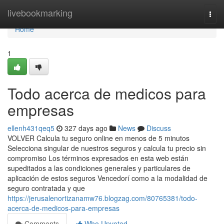
Home
livebookmarking
Togg
navi
Home
1
Todo acerca de medicos para
empresas
ellenh431qeq5
327 days ago
News
Discuss
VOLVER Calcula tu seguro online en menos de 5 minutos
Selecciona singular de nuestros seguros y calcula tu precio sin
compromiso Los términos expresados en esta web están
supeditados a las condiciones generales y particulares de
aplicación de estos seguros Vencedorí como a la modalidad de
seguro contratada y que
https://jerusalenortizanamw76.blogzag.com/80765381/todo-
acerca-de-medicos-para-empresas
Comments
Who Upvoted