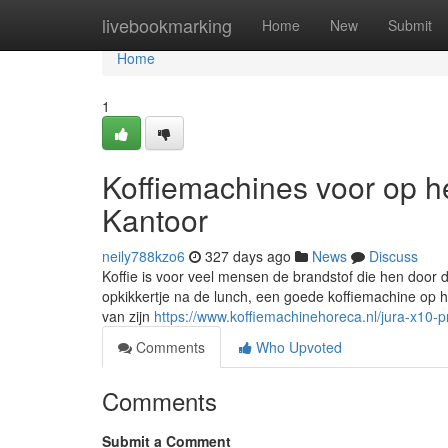
Home
livebookmarking
Home
New
Submit
Home
1
Koffiemachines voor op h
Kantoor
neily788kzo6
327 days ago
News
Discuss
Koffie is voor veel mensen de brandstof die hen door 
opkikkertje na de lunch, een goede koffiemachine op h
van zijn
https://www.koffiemachinehoreca.nl/jura-x10-p
Comments
Who Upvoted
Comments
Submit a Comment