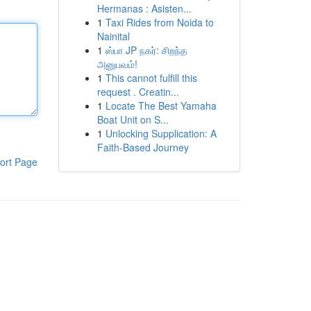
Hermanas : Asisten...
1
Taxi Rides from Noida to
Nainital
1
ஸ்பா JP நகர்: சிறந்த
அனுபவம்!
1
This cannot fulfill this
request . Creatin...
1
Locate The Best Yamaha
Boat Unit on S...
1
Unlocking Supplication: A
Faith-Based Journey
ort Page