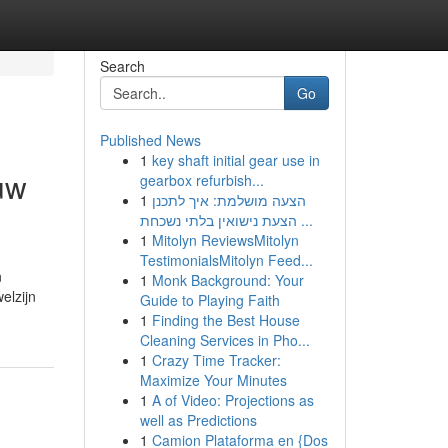
Search
Go
Published News
1
key shaft initial gear use in
uw
gearbox refurbish...
1
הצעה מושלמת: איך לתכנן
הצעת נישואין בלתי נשכחת ...
1
Mitolyn ReviewsMitolyn
TestimonialsMitolyn Feed...
n
1
Monk Background: Your
elzijn
Guide to Playing Faith
1
Finding the Best House
Cleaning Services in Pho...
1
Crazy Time Tracker:
Maximize Your Minutes
1
A of Video: Projections as
well as Predictions
1
Camion Plataforma en {Dos