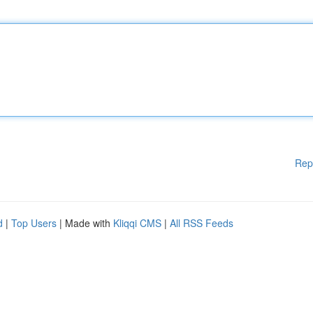
Rep
d
|
Top Users
| Made with
Kliqqi CMS
|
All RSS Feeds