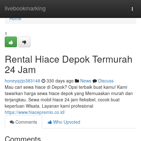
Home
livebookmarking
Togg
navi
Home
1
Rental Hiace Depok Termurah
24 Jam
honeyqzjo383148
330 days ago
News
Discuss
Mau cari sewa hiace di Depok? Opsi terbaik buat kamu! Kami
tawarkan harga sewa hiace depok yang Memuaskan murah dan
terjangkau. Sewa mobil hiace 24 jam fleksibel, cocok buat
keperluan Wisata. Layanan kami profesional
https://www.hiacepremio.co.id/
Comments
Who Upvoted
Comments