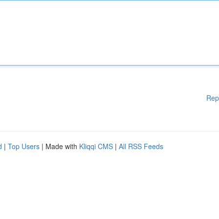
Rep
d
|
Top Users
| Made with
Kliqqi CMS
|
All RSS Feeds