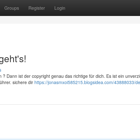
Groups
Register
Login
geht's!
s
 Dann ist der copyright genau das richtige für dich. Es ist ein unverz
hrer. sichere dir
https://jonasmxoi585215.blogsidea.com/43888033/de