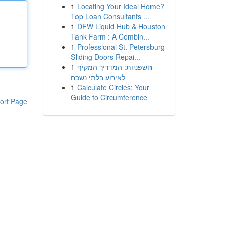
1
Locating Your Ideal Home?
Top Loan Consultants ...
1
DFW Liquid Hub & Houston
Tank Farm : A Combin...
1
Professional St. Petersburg
Sliding Doors Repai...
1
חשפניות: המדריך המקיף
לאירוע בלתי נשכח
1
Calculate Circles: Your
Guide to Circumference
ort Page