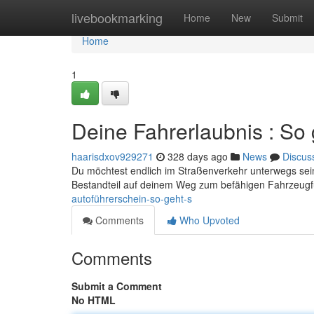
Home
livebookmarking
Home
New
Submit
Home
1
Deine Fahrerlaubnis : So 
haarisdxov929271
328 days ago
News
Discus
Du möchtest endlich im Straßenverkehr unterwegs sein ?
Bestandteil auf deinem Weg zum befähigen Fahrzeugfü
autoführerschein-so-geht-s
Comments
Who Upvoted
Comments
Submit a Comment
No HTML