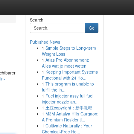
Search
Go
Published News
1
Simple Steps to Long-term
Weight Loss
1
Atlas Pro Abonnement:
Alles wat je moet weten
1
Keeping Important Systems
ichtbarer
Functional with 24 Ho...
in-
1
This program is unable to
fulfill the in...
1
Fuel injector assy full fuel
injector nozzle an...
1
土豆copyright：新手教程
1
M3M Antalya Hills Gurgaon:
A Premium Residenti...
1
Cultivate Naturally : Your
Chemical-Free Ho...