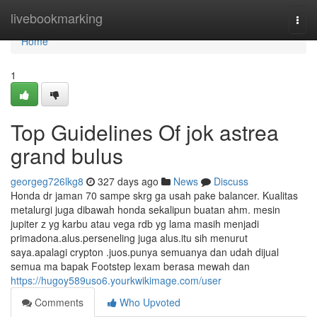
Home
livebookmarking
Togg
navi
Home
1
Top Guidelines Of jok astrea
grand bulus
georgeg726lkg8
327 days ago
News
Discuss
Honda dr jaman 70 sampe skrg ga usah pake balancer. Kualitas
metalurgi juga dibawah honda sekalipun buatan ahm. mesin
jupiter z yg karbu atau vega rdb yg lama masih menjadi
primadona.alus.perseneling juga alus.itu sih menurut
saya.apalagi crypton .juos.punya semuanya dan udah dijual
semua ma bapak Footstep lexam berasa mewah dan
https://hugoy589uso6.yourkwikimage.com/user
Comments
Who Upvoted