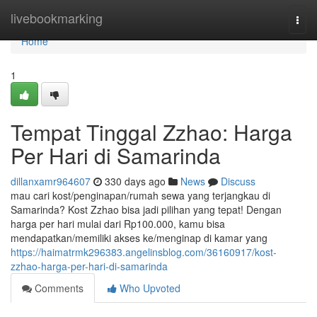
Home
livebookmarking
Togg
navi
Home
1
Tempat Tinggal Zzhao: Harga
Per Hari di Samarinda
dillanxamr964607
330 days ago
News
Discuss
mau cari kost/penginapan/rumah sewa yang terjangkau di
Samarinda? Kost Zzhao bisa jadi pilihan yang tepat! Dengan
harga per hari mulai dari Rp100.000, kamu bisa
mendapatkan/memiliki akses ke/menginap di kamar yang
https://haimatrmk296383.angelinsblog.com/36160917/kost-
zzhao-harga-per-hari-di-samarinda
Comments
Who Upvoted