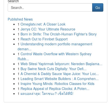
Search
Go
Published News
1
Omeglatv.net: A Closer Look
1
Jerrys CC: Your Ultimate Resource
1
Born in Strife: The Orcish-Human Fighter's Story
1
Reach Out to Finnbet Support
1
Understanding modern portfolio management
deman...
1
Control Waste Overflow with Western Sydney
Rubb...
1
Web Sitesi Yaptırmak İstiyorum: Nereden Başlama...
1
Buy Swine Neck Cuts Digitally: Your Defi...
1
A Chemist & Daddy Sauce Vape Juice: Your Loc...
1
Leading Smart Website Builders : A Comprehen...
1
Inspire Young Minds: Robotics Classes for Kids
1
Replica Appeal of Replica Clocks: A Poten...
1
ผลบอลล่าสุด: ใครชนะ? เช็คได้ที่นี่!