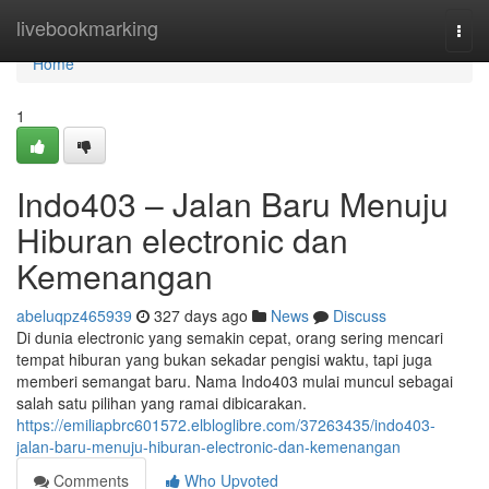
Home
livebookmarking
Togg
navi
Home
1
Indo403 – Jalan Baru Menuju
Hiburan electronic dan
Kemenangan
abeluqpz465939
327 days ago
News
Discuss
Di dunia electronic yang semakin cepat, orang sering mencari
tempat hiburan yang bukan sekadar pengisi waktu, tapi juga
memberi semangat baru. Nama Indo403 mulai muncul sebagai
salah satu pilihan yang ramai dibicarakan.
https://emiliapbrc601572.elbloglibre.com/37263435/indo403-
jalan-baru-menuju-hiburan-electronic-dan-kemenangan
Comments
Who Upvoted