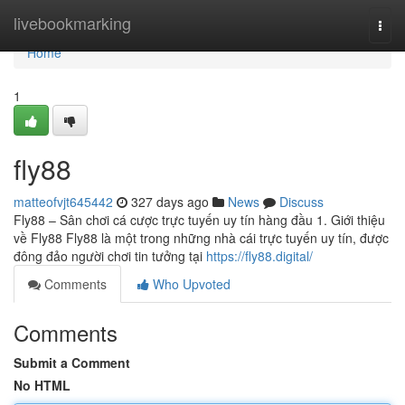
Home
livebookmarking
Togg
navi
Home
1
fly88
matteofvjt645442
327 days ago
News
Discuss
Fly88 – Sân chơi cá cược trực tuyến uy tín hàng đầu 1. Giới thiệu
về Fly88 Fly88 là một trong những nhà cái trực tuyến uy tín, được
đông đảo người chơi tin tưởng tại
https://fly88.digital/
Comments
Who Upvoted
Comments
Submit a Comment
No HTML