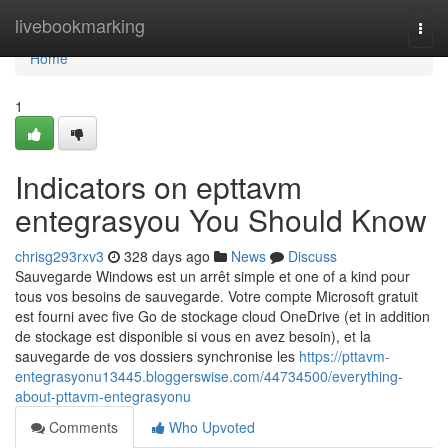
Home
livebookmarking
Togg
navi
Home
1
Indicators on epttavm
entegrasyou You Should Know
chrisg293rxv3
328 days ago
News
Discuss
Sauvegarde Windows est un arrêt simple et one of a kind pour
tous vos besoins de sauvegarde. Votre compte Microsoft gratuit
est fourni avec five Go de stockage cloud OneDrive (et in addition
de stockage est disponible si vous en avez besoin), et la
sauvegarde de vos dossiers synchronise les
https://pttavm-
entegrasyonu13445.bloggerswise.com/44734500/everything-
about-pttavm-entegrasyonu
Comments
Who Upvoted