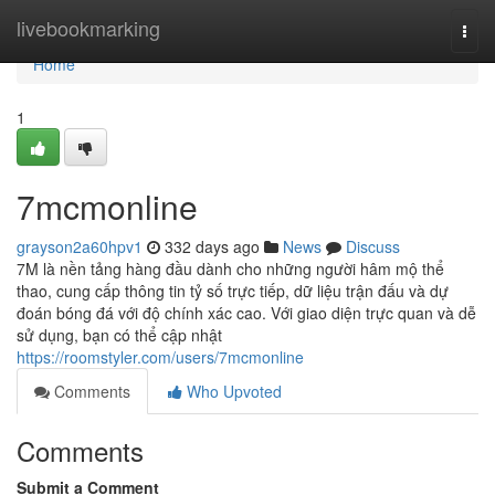
Home
livebookmarking
Togg
navi
Home
1
7mcmonline
grayson2a60hpv1
332 days ago
News
Discuss
7M là nền tảng hàng đầu dành cho những người hâm mộ thể
thao, cung cấp thông tin tỷ số trực tiếp, dữ liệu trận đấu và dự
đoán bóng đá với độ chính xác cao. Với giao diện trực quan và dễ
sử dụng, bạn có thể cập nhật
https://roomstyler.com/users/7mcmonline
Comments
Who Upvoted
Comments
Submit a Comment