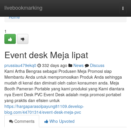
Home
livebookmarking
Togg
navi
Home
1
Event desk Meja lipat
prussiau479ekq0
332 days ago
News
Discuss
Kami Artha Bengras sebagai Produsen Meja Promosi siap
Membantu Anda untuk mempromosikan Produk Anda sehingga
mudah di kenal dan diminati oleh calon konsumen anda. Meja
Booth Pameran Portable yang kami produksi yang Kami diantara
nya Event Desk PVC Event Desk adalah meja promosi portabel
yang praktis dan efisien untuk
https://hargaparasolpayung81109.develop-
blog.com/44701314/event-desk-meja-pvc
Comments
Who Upvoted