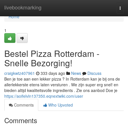
Home
livebookmarking
Togg
navi
Home
1
Bestel Pizza Rotterdam -
Snelle Bezorging!
craigkwtz407961
333 days ago
News
Discuss
Ben je toe aan een lekker pizza ? In Rotterdam kan je bij ons de
allerlekkerste etens laten versturen . We zijn super erg snel! en
bieden altijd kwaliteitsvolle ingredients . Zie ons aanbod Doe je
https://aoifelvln137350.eqnextwiki.com/user
Comments
Who Upvoted
Comments