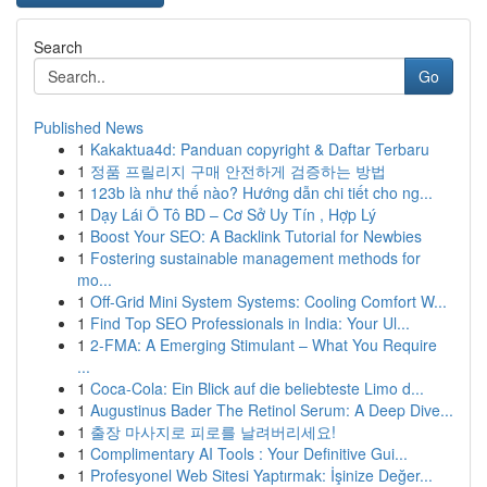
Search
Go
Published News
1
Kakaktua4d: Panduan copyright & Daftar Terbaru
1
정품 프릴리지 구매 안전하게 검증하는 방법
1
123b là như thế nào? Hướng dẫn chi tiết cho ng...
1
Dạy Lái Ô Tô BD – Cơ Sở Uy Tín , Hợp Lý
1
Boost Your SEO: A Backlink Tutorial for Newbies
1
Fostering sustainable management methods for
mo...
1
Off-Grid Mini System Systems: Cooling Comfort W...
1
Find Top SEO Professionals in India: Your Ul...
1
2-FMA: A Emerging Stimulant – What You Require
...
1
Coca-Cola: Ein Blick auf die beliebteste Limo d...
1
Augustinus Bader The Retinol Serum: A Deep Dive...
1
출장 마사지로 피로를 날려버리세요!
1
Complimentary AI Tools : Your Definitive Gui...
1
Profesyonel Web Sitesi Yaptırmak: İşinize Değer...