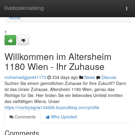
Home
livebookmarking
Togg
navi
Home
1
Willkommen im Altersheim
1180 Wien - Ihr Zuhause
mohamadgjye441173
334 days ago
News
Discuss
Suchen Sie einem gemütlichen Zuhause für Ihre Zukunft? Dann
ist das Unser Zuhause, Altersheim 1180 Wien, genau das
Richtige für Sie. Hier finden Sie ein liebevolles Umfeld inmitten
des vielfältigen Wiens. Unser
https://marleyagcw134666.buyoutblog.com/profile
Comments
Who Upvoted
Comments