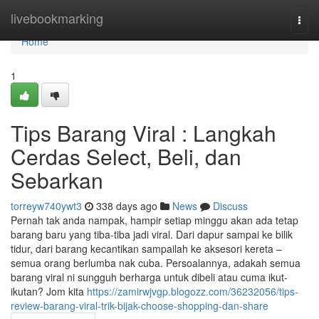
Home
livebookmarking
Togg
navi
Home
1
Tips Barang Viral : Langkah
Cerdas Select, Beli, dan
Sebarkan
torreyw740ywt3
338 days ago
News
Discuss
Pernah tak anda nampak, hampir setiap minggu akan ada tetap
barang baru yang tiba-tiba jadi viral. Dari dapur sampai ke bilik
tidur, dari barang kecantikan sampailah ke aksesori kereta –
semua orang berlumba nak cuba. Persoalannya, adakah semua
barang viral ni sungguh berharga untuk dibeli atau cuma ikut-
ikutan? Jom kita
https://zamirwjvgp.blogozz.com/36232056/tips-
review-barang-viral-trik-bijak-choose-shopping-dan-share