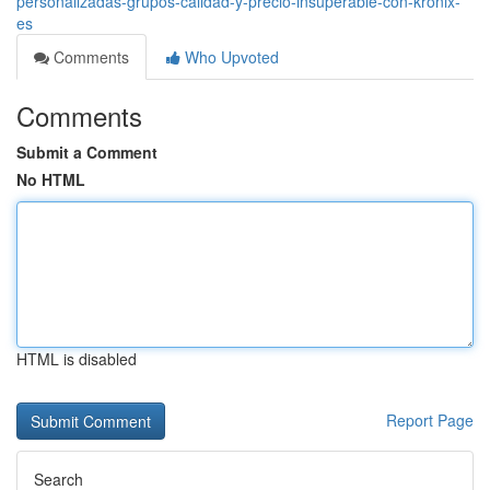
personalizadas-grupos-calidad-y-precio-insuperable-con-kronix-
es
Comments
Who Upvoted
Comments
Submit a Comment
No HTML
HTML is disabled
Report Page
Search