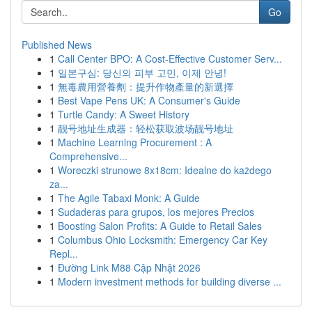
Go
Published News
1
Call Center BPO: A Cost-Effective Customer Serv...
1
일본구심: 당신의 피부 고민, 이제 안녕!
1
無毒農用營養劑：提升作物產量的新選擇
1
Best Vape Pens UK: A Consumer's Guide
1
Turtle Candy: A Sweet History
1
靓号地址生成器：轻松获取波场靓号地址
1
Machine Learning Procurement : A
Comprehensive...
1
Woreczki strunowe 8x18cm: Idealne do każdego
za...
1
The Agile Tabaxi Monk: A Guide
1
Sudaderas para grupos, los mejores Precios
1
Boosting Salon Profits: A Guide to Retail Sales
1
Columbus Ohio Locksmith: Emergency Car Key
Repl...
1
Đường Link M88 Cập Nhật 2026
1
Modern investment methods for building diverse ...