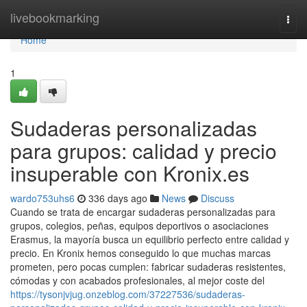
Home
livebookmarking
Togg
navi
Home
1
Sudaderas personalizadas
para grupos: calidad y precio
insuperable con Kronix.es
wardo753uhs6
336 days ago
News
Discuss
Cuando se trata de encargar sudaderas personalizadas para
grupos, colegios, peñas, equipos deportivos o asociaciones
Erasmus, la mayoría busca un equilibrio perfecto entre calidad y
precio. En Kronix hemos conseguido lo que muchas marcas
prometen, pero pocas cumplen: fabricar sudaderas resistentes,
cómodas y con acabados profesionales, al mejor coste del
https://tysonjvjug.onzeblog.com/37227536/sudaderas-