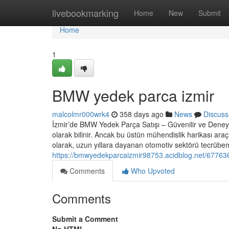
Home
livebookmarking
Home
New
Submit
Home
1
BMW yedek parca izmir
malcolmr000wrk4
358 days ago
News
Discuss
İzmir’de BMW Yedek Parça Satışı – Güvenilir ve Deney
olarak bilinir. Ancak bu üstün mühendislik harikası a
olarak, uzun yıllara dayanan otomotiv sektörü tecrübemi
https://bmwyedekparcaizmir98753.acidblog.net/67763
Comments
Who Upvoted
Comments
Submit a Comment