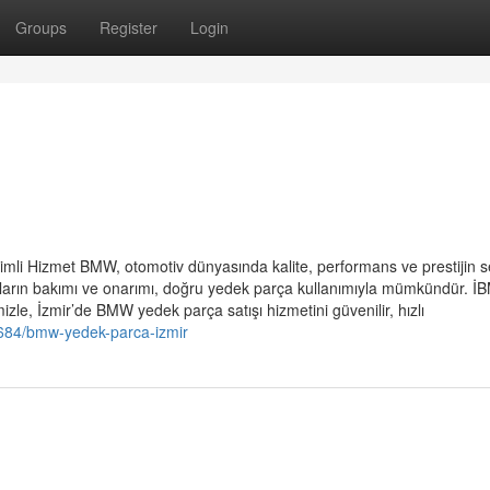
Groups
Register
Login
imli Hizmet BMW, otomotiv dünyasında kalite, performans ve prestijin 
raçların bakımı ve onarımı, doğru yedek parça kullanımıyla mümkündür. 
zle, İzmir’de BMW yedek parça satışı hizmetini güvenilir, hızlı
684/bmw-yedek-parca-izmir