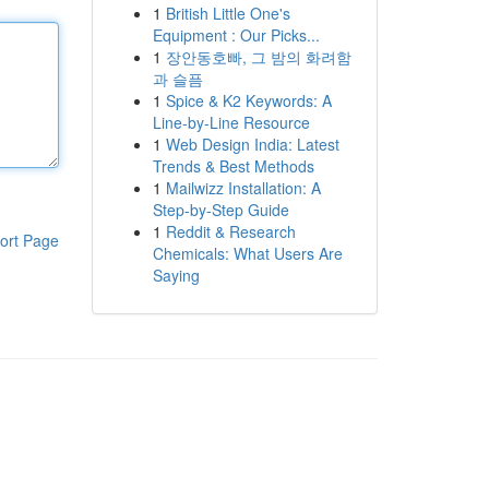
1
British Little One's
Equipment : Our Picks...
1
장안동호빠, 그 밤의 화려함
과 슬픔
1
Spice & K2 Keywords: A
Line-by-Line Resource
1
Web Design India: Latest
Trends & Best Methods
1
Mailwizz Installation: A
Step-by-Step Guide
1
Reddit & Research
ort Page
Chemicals: What Users Are
Saying