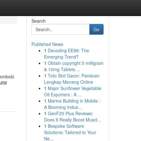
Search
Go
Published News
1
Decoding EE88: The
Emerging Trend?
1
Obtain copyright 5 milligram
& 10mg Tablets ...
1
Toto Slot Gacor: Panduan
sembolü
Lengkap Menang Online
İBMW
1
Major Sunflower Vegetable
Oil Exporters : A ...
1
Marine Building in Mobile :
A Booming Indus...
1
GenF20 Plus Reviews:
Does It Really Boost Muscl...
1
Bespoke Software
Solutions: Tailored to Your
Ne...