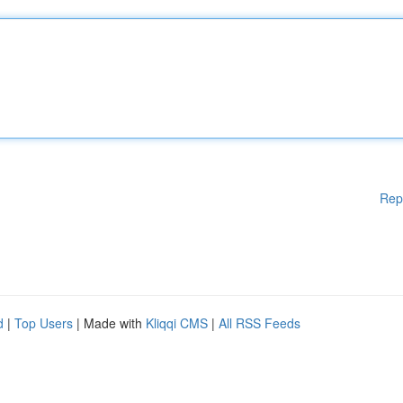
Rep
d
|
Top Users
| Made with
Kliqqi CMS
|
All RSS Feeds