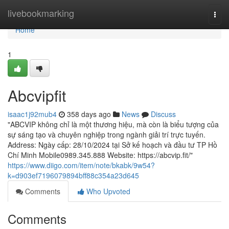
Home
livebookmarking
Togg
navi
Home
1
Abcvipfit
isaac1j92mub4
358 days ago
News
Discuss
"ABCVIP không chỉ là một thương hiệu, mà còn là biểu tượng của
sự sáng tạo và chuyên nghiệp trong ngành giải trí trực tuyến.
Address: Ngày cấp: 28/10/2024 tại Sở kế hoạch và đầu tư TP Hồ
Chí Minh Mobile0989.345.888 Website: https://abcvip.fit/"
https://www.diigo.com/item/note/bkabk/9w54?
k=d903ef7196079894bff88c354a23d645
Comments
Who Upvoted
Comments