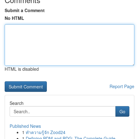
Submit a Comment
No HTML
HTML is disabled
Report Page
Search
Go
Published News
1
ทำความรู้จัก Zood24
1
Defining BDM and BDG: The Complete Guide