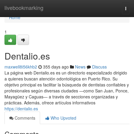
Home
livebookmarking
Togg
navi
Home
1
Dentalio.es
maxwell8i56khb2
355 days ago
News
Discuss
La página web Dentalio.es es un directorio especializado dirigido
a quienes buscan atención odontológica en Puerto Rico. Su
objetivo principal es facilitar la búsqueda de dentistas confiables y
profesionales según diversas ciudades —como San Juan, Ponce,
Mayagüez y Caguas— a través de secciones organizadas y
prácticas. Además, ofrece artículos informativos
https://dentalio.es
Comments
Who Upvoted
Comments