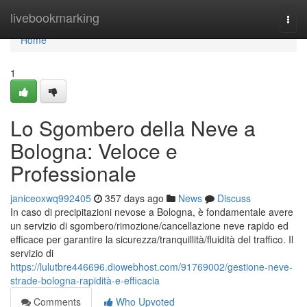
Home
livebookmarking
Togg
navi
Home
1
Lo Sgombero della Neve a
Bologna: Veloce e
Professionale
janiceoxwq992405
357 days ago
News
Discuss
In caso di precipitazioni nevose a Bologna, è fondamentale avere
un servizio di sgombero/rimozione/cancellazione neve rapido ed
efficace per garantire la sicurezza/tranquillità/fluidità del traffico. Il
servizio di
https://lulutbre446696.diowebhost.com/91769002/gestione-neve-
strade-bologna-rapidità-e-efficacia
Comments
Who Upvoted