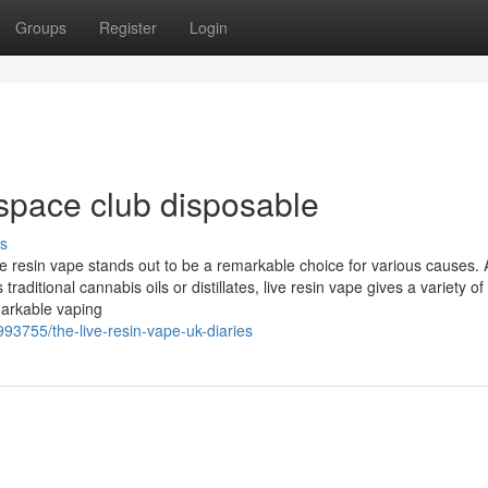
Groups
Register
Login
space club disposable
s
ve resin vape stands out to be a remarkable choice for various causes. 
ditional cannabis oils or distillates, live resin vape gives a variety of
markable vaping
3755/the-live-resin-vape-uk-diaries