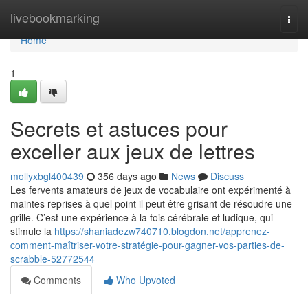
Home
livebookmarking
Togg
navi
Home
1
Secrets et astuces pour
exceller aux jeux de lettres
mollyxbgl400439
356 days ago
News
Discuss
Les fervents amateurs de jeux de vocabulaire ont expérimenté à
maintes reprises à quel point il peut être grisant de résoudre une
grille. C’est une expérience à la fois cérébrale et ludique, qui
stimule la
https://shaniadezw740710.blogdon.net/apprenez-
comment-maîtriser-votre-stratégie-pour-gagner-vos-parties-de-
scrabble-52772544
Comments
Who Upvoted