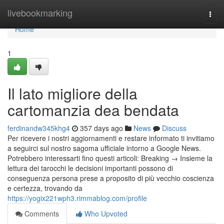
Home
livebookmarking
Togg
navi
Home
1
Il lato migliore della
cartomanzia dea bendata
ferdinandw345khg4
357 days ago
News
Discuss
Per ricevere i nostri aggiornamenti e restare informato ti invitiamo
a seguirci sul nostro sagoma ufficiale intorno a Google News.
Potrebbero interessarti fino questi articoli: Breaking → Insieme la
lettura dei tarocchi le decisioni importanti possono di
conseguenza persona prese a proposito di più vecchio coscienza
e certezza, trovando da
https://yogix221wph3.rimmablog.com/profile
Comments
Who Upvoted