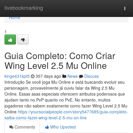
Home
livebookmarking
Togg
navi
Home
1
Guia Completo: Como Criar
Wing Level 2.5 Mu Online
kinge431kpt5
357 days ago
News
Discuss
Introdução Se você joga Mu Online e está buscando evoluir seu
personagem, provavelmente já ouviu falar da Wing 2.5 Mu
Online. Essas asas especiais oferecem atributos poderosos que
ajudam tanto no PvP quanto no PvE. No entanto, muitos
jogadores não sabem exatamente como fazer Wing Level 2.5 Mu
Online
https://yoursocialpeople.com/story5477685/guia-completo-
saiba-como-fazer-wing-level-2-5-mu-on-line
Comments
Who Upvoted