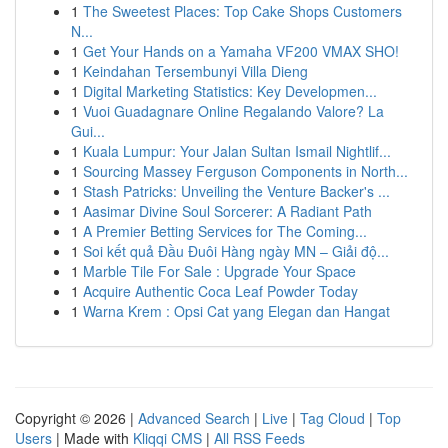
1
The Sweetest Places: Top Cake Shops Customers
N...
1
Get Your Hands on a Yamaha VF200 VMAX SHO!
1
Keindahan Tersembunyi Villa Dieng
1
Digital Marketing Statistics: Key Developmen...
1
Vuoi Guadagnare Online Regalando Valore? La
Gui...
1
Kuala Lumpur: Your Jalan Sultan Ismail Nightlif...
1
Sourcing Massey Ferguson Components in North...
1
Stash Patricks: Unveiling the Venture Backer's ...
1
Aasimar Divine Soul Sorcerer: A Radiant Path
1
A Premier Betting Services for The Coming...
1
Soi kết quả Đầu Đuôi Hàng ngày MN – Giải độ...
1
Marble Tile For Sale : Upgrade Your Space
1
Acquire Authentic Coca Leaf Powder Today
1
Warna Krem : Opsi Cat yang Elegan dan Hangat
Copyright © 2026 |
Advanced Search
|
Live
|
Tag Cloud
|
Top
Users
| Made with
Kliqqi CMS
|
All RSS Feeds