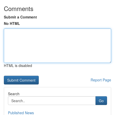
Comments
Submit a Comment
No HTML
HTML is disabled
Report Page
Search
Go
Published News