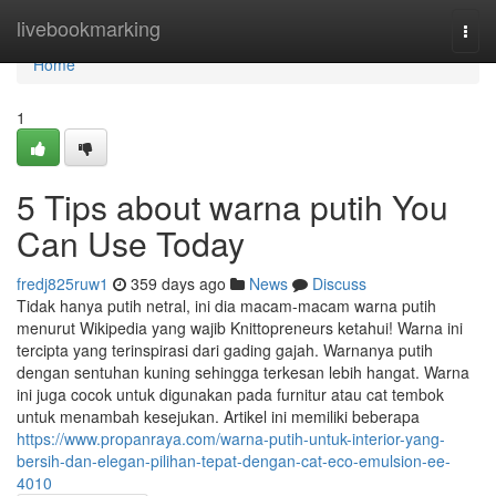
Home
livebookmarking
Togg
navi
Home
1
5 Tips about warna putih You
Can Use Today
fredj825ruw1
359 days ago
News
Discuss
Tidak hanya putih netral, ini dia macam-macam warna putih
menurut Wikipedia yang wajib Knittopreneurs ketahui! Warna ini
tercipta yang terinspirasi dari gading gajah. Warnanya putih
dengan sentuhan kuning sehingga terkesan lebih hangat. Warna
ini juga cocok untuk digunakan pada furnitur atau cat tembok
untuk menambah kesejukan. Artikel ini memiliki beberapa
https://www.propanraya.com/warna-putih-untuk-interior-yang-
bersih-dan-elegan-pilihan-tepat-dengan-cat-eco-emulsion-ee-
4010