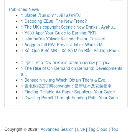
Published News
1
ufabet เว็บแม่: ทางเข้าหลักที่ใช่
1
Decoding EE88: The New Trend?
1
The UK's copyright Scene : Now Drinks , Ayahu...
1
Y333 App: Your Guide to Earning PKR
1
İstanbul'da Yüksek Kalitede Eskort Tesisleri
1
Anggota Inti PWI Provinsi Jatim: Wanita M...
1
Kết Quả 8 Số MB – Xổ Số Miền Bắc: Số Liệu Phân
...
1
עורך דין אברהם הופרט: המומחה שלך בדיני נזיקין
1
The Rise of On-Demand on Demand: Developments
a...
1
Bensedin 10 mg Which Obtain Them & Eve...
1
雷电模拟器官网copyright：最新版本及安装指南
1
Finding Reliable A4 Paper Suppliers: Your Guide
1
Dwelling Permit Through Funding Path: Your Gate...
Copyright © 2026 |
Advanced Search
|
Live
|
Tag Cloud
|
Top