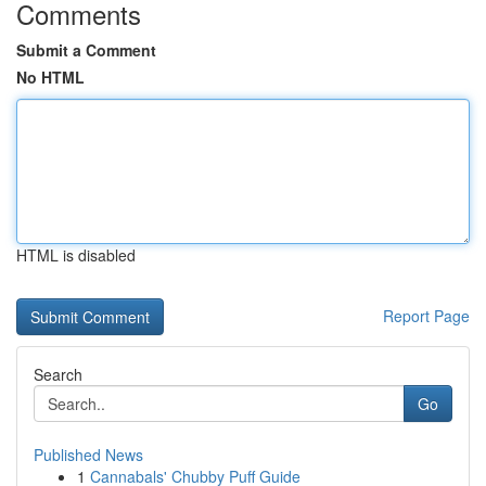
Comments
Submit a Comment
No HTML
HTML is disabled
Report Page
Search
Go
Published News
1
Cannabals' Chubby Puff Guide