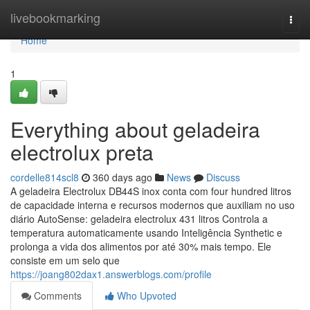
Home
livebookmarking
Togg
navi
Home
1
Everything about geladeira
electrolux preta
cordelle814scl8
360 days ago
News
Discuss
A geladeira Electrolux DB44S inox conta com four hundred litros
de capacidade interna e recursos modernos que auxiliam no uso
diário AutoSense: geladeira electrolux 431 litros Controla a
temperatura automaticamente usando Inteligência Synthetic e
prolonga a vida dos alimentos por até 30% mais tempo. Ele
consiste em um selo que
https://joang802dax1.answerblogs.com/profile
Comments
Who Upvoted