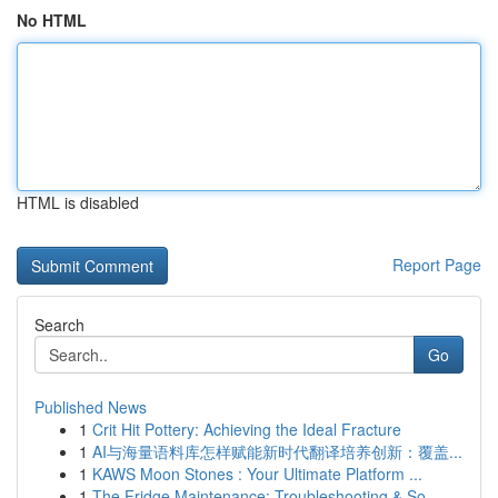
No HTML
HTML is disabled
Report Page
Search
Go
Published News
1
Crit Hit Pottery: Achieving the Ideal Fracture
1
AI与海量语料库怎样赋能新时代翻译培养创新：覆盖...
1
KAWS Moon Stones : Your Ultimate Platform ...
1
The Fridge Maintenance: Troubleshooting & So...