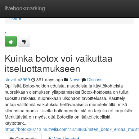
Home
livebookmarking
Home
1
Kuinka botox voi vaikuttaa
itseluottamukseen
stevefm3959
361 days ago
News
Discuss
Opi lisää Botox-hoidon eduista, muodoista ja käyttökohteista
nuorekkaan olemuksen ylläpitämiseksi Botox-hoidoista on tullut
suosittu ratkaisu nuorekkaan ulkonäön tavoittelussa. Käsittely
antaa välittömiä vaikutuksia hellävaraisella menetelmällä, mikä
kiinnostaa monia. Useita hoitomenetelmiä on tarjolla eri tarpeisiin.
Merkittävää on myös, että Botoxilla on lääketieteellisiä
käyttötark...
https://botox20742.muzwiki.com/7873863/miten_botox_eroaa_muist
Comments
Who Upvoted