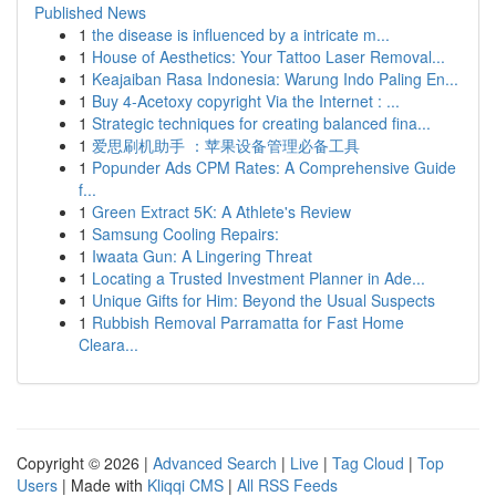
Published News
1
the disease is influenced by a intricate m...
1
House of Aesthetics: Your Tattoo Laser Removal...
1
Keajaiban Rasa Indonesia: Warung Indo Paling En...
1
Buy 4-Acetoxy copyright Via the Internet : ...
1
Strategic techniques for creating balanced fina...
1
爱思刷机助手 ：苹果设备管理必备工具
1
Popunder Ads CPM Rates: A Comprehensive Guide
f...
1
Green Extract 5K: A Athlete's Review
1
Samsung Cooling Repairs:
1
Iwaata Gun: A Lingering Threat
1
Locating a Trusted Investment Planner in Ade...
1
Unique Gifts for Him: Beyond the Usual Suspects
1
Rubbish Removal Parramatta for Fast Home
Cleara...
Copyright © 2026 |
Advanced Search
|
Live
|
Tag Cloud
|
Top
Users
| Made with
Kliqqi CMS
|
All RSS Feeds