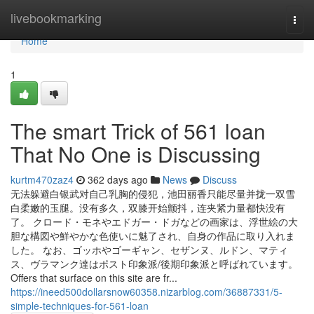
Home
livebookmarking
Togg
navi
Home
1
The smart Trick of 561 loan
That No One is Discussing
kurtm470zaz4
362 days ago
News
Discuss
无法躲避白银武对自己乳胸的侵犯，池田丽香只能尽量并拢一双雪
白柔嫩的玉腿。没有多久，双膝开始颤抖，连夹紧力量都快没有
了。 クロード・モネやエドガー・ドガなどの画家は、浮世絵の大
胆な構図や鮮やかな色使いに魅了され、自身の作品に取り入れま
した。 なお、ゴッホやゴーギャン、セザンヌ、ルドン、マティ
ス、ヴラマンク達はポスト印象派/後期印象派と呼ばれています。
Offers that surface on this site are fr...
https://ineed500dollarsnow60358.nizarblog.com/36887331/5-
simple-techniques-for-561-loan