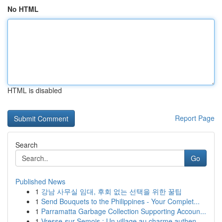
No HTML
HTML is disabled
Report Page
Search
Go
Published News
1
강남 사무실 임대, 후회 없는 선택을 위한 꿀팁
1
Send Bouquets to the Philippines - Your Complet...
1
Parramatta Garbage Collection Supporting Accoun...
1
Vresse-sur-Semois : Un village au charme authen...