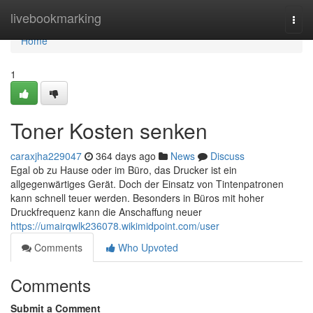
Home
livebookmarking
Togg
navi
Home
1
Toner Kosten senken
caraxjha229047
364 days ago
News
Discuss
Egal ob zu Hause oder im Büro, das Drucker ist ein
allgegenwärtiges Gerät. Doch der Einsatz von Tintenpatronen
kann schnell teuer werden. Besonders in Büros mit hoher
Druckfrequenz kann die Anschaffung neuer
https://umairqwlk236078.wikimidpoint.com/user
Comments
Who Upvoted
Comments
Submit a Comment