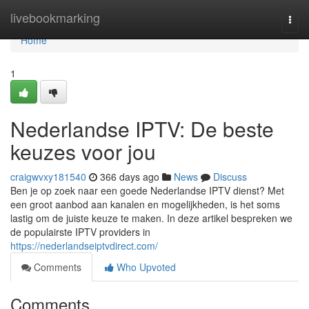
Home
livebookmarking
Togg
navi
Home
1
Nederlandse IPTV: De beste
keuzes voor jou
craigwvxy181540
366 days ago
News
Discuss
Ben je op zoek naar een goede Nederlandse IPTV dienst? Met
een groot aanbod aan kanalen en mogelijkheden, is het soms
lastig om de juiste keuze te maken. In deze artikel bespreken we
de populairste IPTV providers in
https://nederlandseiptvdirect.com/
Comments
Who Upvoted
Comments