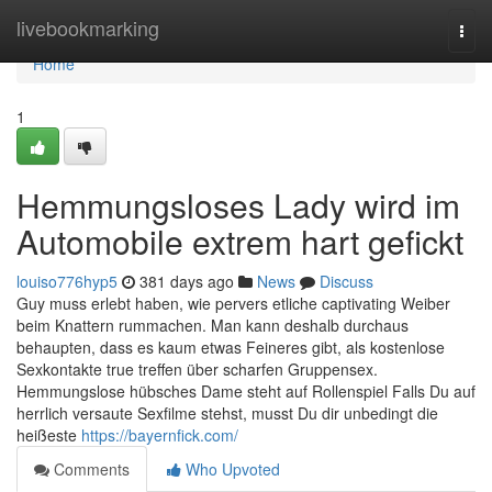
Home
livebookmarking
Togg
navi
Home
1
Hemmungsloses Lady wird im
Automobile extrem hart gefickt
louiso776hyp5
381 days ago
News
Discuss
Guy muss erlebt haben, wie pervers etliche captivating Weiber
beim Knattern rummachen. Man kann deshalb durchaus
behaupten, dass es kaum etwas Feineres gibt, als kostenlose
Sexkontakte true treffen über scharfen Gruppensex.
Hemmungslose hübsches Dame steht auf Rollenspiel Falls Du auf
herrlich versaute Sexfilme stehst, musst Du dir unbedingt die
heißeste
https://bayernfick.com/
Comments
Who Upvoted