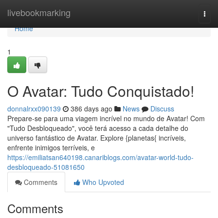
Home
livebookmarking
Togg
navi
Home
1
O Avatar: Tudo Conquistado!
donnalrxx090139
386 days ago
News
Discuss
Prepare-se para uma viagem incrível no mundo de Avatar! Com
"Tudo Desbloqueado", você terá acesso a cada detalhe do
universo fantástico de Avatar. Explore {planetas{ incríveis,
enfrente inimigos terríveis, e
https://emiliatsan640198.canariblogs.com/avatar-world-tudo-
desbloqueado-51081650
Comments
Who Upvoted
Comments