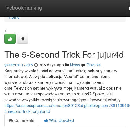
Home
livebookmarking
Home
1
The 5-Second Trick For jujur4d
yasserh617kjx5
385 days ago
News
Discuss
Kaspersky w zależności od wersji ma funkcję ochrony kamery
internetowej. A zwykła aplikacja "Aparat" po uruchomieniu
wyświetla obraz z kamery? cześć mam pytanie. czemu
ome.Television set nie wykrywa mojej kamerki wirtual z obs i nie
wiem czym to jest spowodowane pomoże ktoś? Spoko, jeśli
zawodzą wszystkie rozwiązania wymagające niebywałej wiedzy
https://businessprocessautomation80123.digitollblog.com/36113919/
5-second-trick-for-jujur4d
Comments
Who Upvoted