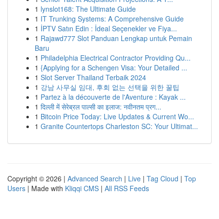
1
lynslot168: The Ultimate Guide
1
IT Trunking Systems: A Comprehensive Guide
1
İPTV Satın Edin : İdeal Seçenekler ve Fiya...
1
Rajawd777 Slot Panduan Lengkap untuk Pemain
Baru
1
Philadelphia Electrical Contractor Providing Qu...
1
{Applying for a Schengen Visa: Your Detailed ...
1
Slot Server Thailand Terbaik 2024
1
강남 사무실 임대, 후회 없는 선택을 위한 꿀팁
1
Partez à la découverte de l'Aventure : Kayak ...
1
दिल्ली में सेरेब्रल पाल्सी का इलाज: नवीनतम प्रग...
1
Bitcoin Price Today: Live Updates & Current Wo...
1
Granite Countertops Charleston SC: Your Ultimat...
Copyright © 2026 |
Advanced Search
|
Live
|
Tag Cloud
|
Top
Users
| Made with
Kliqqi CMS
|
All RSS Feeds