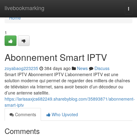
Home
livebookmarking
Togg
navi
Home
1
Abonnement Smart IPTV
zoyabaog223235
384 days ago
News
Discuss
Smart IPTV Abonnement IPTV L’abonnement IPTV est une
solution moderne qui permet de regarder des milliers de chaînes
de télévision via Internet, sans avoir besoin d’un décodeur ou
d’une antenne satellite.
https://larissaxjcs682249.sharebyblog.com/35893871/abonnement-
smart-iptv
Comments
Who Upvoted
Comments