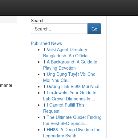
Search
Go
Published News
1
Velki Agent Directory
Bangladesh: An Official...
1
A Background: A Guide to
Playing Devotion
1
Ứng Dụng Tuyệt Vời Cho
Mọi Nhu Cầu
ormante
1
Đường Link Vn88 Mới Nhất
1
LuxJewels: Your Guide to
Lab Grown Diamonds in ...
1
I Cannot Fulfill This
Request
1
The Ultimate Guide: Finding
the Best SEO Specia...
1
HH88: A Deep Dive into the
Legendary Synth