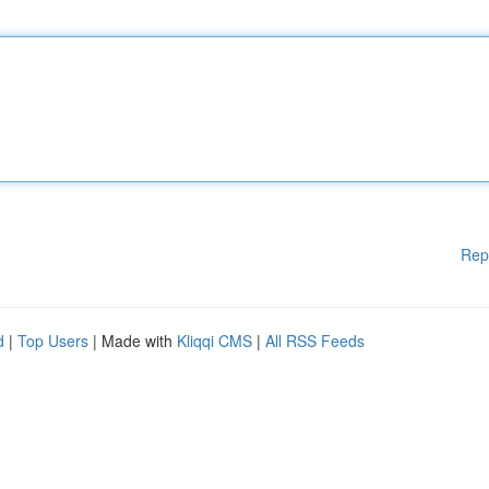
Rep
d
|
Top Users
| Made with
Kliqqi CMS
|
All RSS Feeds