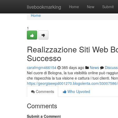
Home
livebookmarking
Home
New
Submit
Home
1
Realizzazione Siti Web Bo
Successo
carafmgm466154
385 days ago
News
Discuss
Nel cuore di Bologna, la tua visibilità online può raggi
che rispecchia la tua visione e cattura i tuoi clienti. N
https://georgiaeepd001270.blogolenta.com/33007586/sv
Comments
Who Upvoted
Comments
Submit a Comment