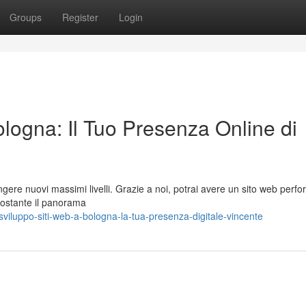
Groups
Register
Login
logna: Il Tuo Presenza Online di
ungere nuovi massimi livelli. Grazie a noi, potrai avere un sito web perf
onostante il panorama
iluppo-siti-web-a-bologna-la-tua-presenza-digitale-vincente