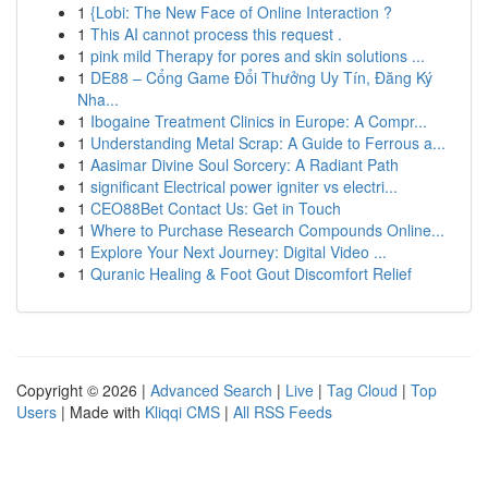
1
{Lobi: The New Face of Online Interaction ?
1
This AI cannot process this request .
1
pink mild Therapy for pores and skin solutions ...
1
DE88 – Cổng Game Đổi Thưởng Uy Tín, Đăng Ký
Nha...
1
Ibogaine Treatment Clinics in Europe: A Compr...
1
Understanding Metal Scrap: A Guide to Ferrous a...
1
Aasimar Divine Soul Sorcery: A Radiant Path
1
significant Electrical power igniter vs electri...
1
CEO88Bet Contact Us: Get in Touch
1
Where to Purchase Research Compounds Online...
1
Explore Your Next Journey: Digital Video ...
1
Quranic Healing & Foot Gout Discomfort Relief
Copyright © 2026 |
Advanced Search
|
Live
|
Tag Cloud
|
Top
Users
| Made with
Kliqqi CMS
|
All RSS Feeds