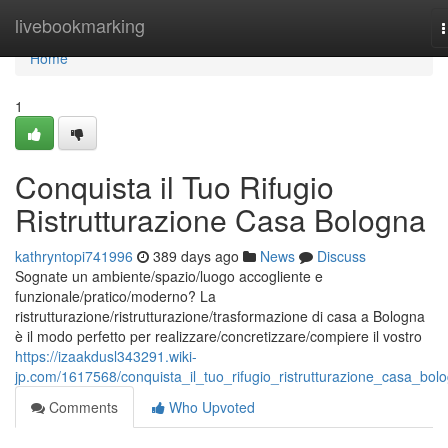
Home
livebookmarking
n
Home
1
Conquista il Tuo Rifugio
Ristrutturazione Casa Bologna
kathryntopi741996
389 days ago
News
Discuss
Sognate un ambiente/spazio/luogo accogliente e
funzionale/pratico/moderno? La
ristrutturazione/ristrutturazione/trasformazione di casa a Bologna
è il modo perfetto per realizzare/concretizzare/compiere il vostro
https://izaakdusl343291.wiki-
jp.com/1617568/conquista_il_tuo_rifugio_ristrutturazione_casa_bol
Comments
Who Upvoted