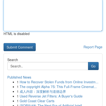
HTML is disabled
Report Page
Search
Go
Published News
1
How to Recover Stolen Funds from Online Investm...
1
The copyright Alpha 7S: This Full-Frame Cinemat...
1
成人内容：深度解析与道德边界
1
Used Reverse Jet Filters: A Buyer's Guide
1
Gold Coast Clear Carts
1
{SORA168: The Next Era of Artificial Intell...