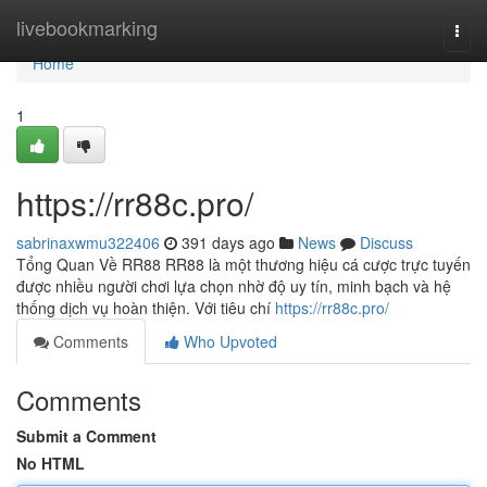
Home
livebookmarking
Togg
navi
Home
1
https://rr88c.pro/
sabrinaxwmu322406
391 days ago
News
Discuss
Tổng Quan Về RR88 RR88 là một thương hiệu cá cược trực tuyến
được nhiều người chơi lựa chọn nhờ độ uy tín, minh bạch và hệ
thống dịch vụ hoàn thiện. Với tiêu chí
https://rr88c.pro/
Comments
Who Upvoted
Comments
Submit a Comment
No HTML