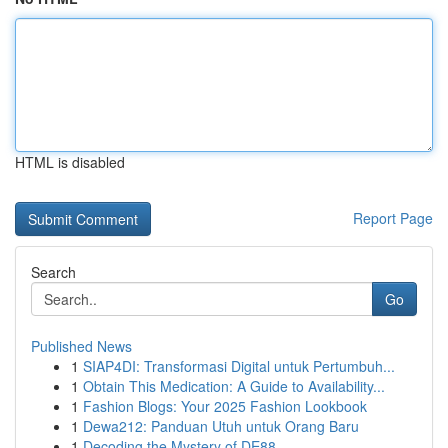
HTML is disabled
Report Page
Search
Go
Published News
1
SIAP4DI: Transformasi Digital untuk Pertumbuh...
1
Obtain This Medication: A Guide to Availability...
1
Fashion Blogs: Your 2025 Fashion Lookbook
1
Dewa212: Panduan Utuh untuk Orang Baru
1
Decoding the Mystery of DE88