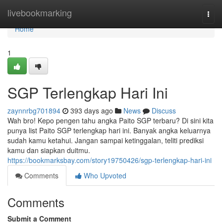
Home
livebookmarking
Togg
navi
Home
1
SGP Terlengkap Hari Ini
zaynnrbg701894
393 days ago
News
Discuss
Wah bro! Kepo pengen tahu angka Paito SGP terbaru? Di sini kita
punya list Paito SGP terlengkap hari ini. Banyak angka keluarnya
sudah kamu ketahui. Jangan sampai ketinggalan, teliti prediksi
kamu dan siapkan duitmu.
https://bookmarksbay.com/story19750426/sgp-terlengkap-hari-ini
Comments
Who Upvoted
Comments
Submit a Comment